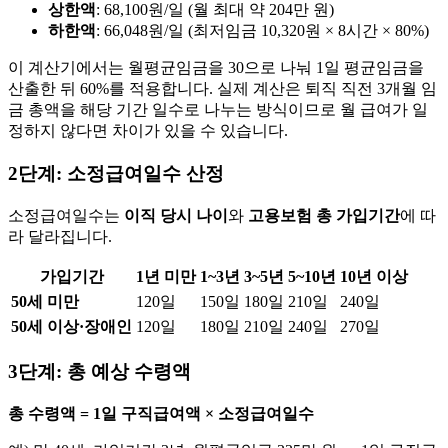
상한액
: 68,100원/일 (월 최대 약 204만 원)
하한액
: 66,048원/일 (최저임금 10,320원 × 8시간 × 80%)
이 계산기에서는 월평균임금을 30으로 나눠 1일 평균임금을
산출한 뒤 60%를 적용합니다. 실제 계산은 퇴직 직전 3개월 임
금 총액을 해당 기간 일수로 나누는 방식이므로 월 급여가 일
정하지 않다면 차이가 있을 수 있습니다.
2단계: 소정급여일수 산정
소정급여일수는
이직 당시 나이
와
고용보험 총 가입기간
에 따
라 달라집니다.
가입기간
1년 미만
1~3년
3~5년
5~10년
10년 이상
50세 미만
120일
150일
180일
210일
240일
50세 이상·장애인
120일
180일
210일
240일
270일
3단계: 총 예상 수령액
총 수령액 = 1일 구직급여액 × 소정급여일수