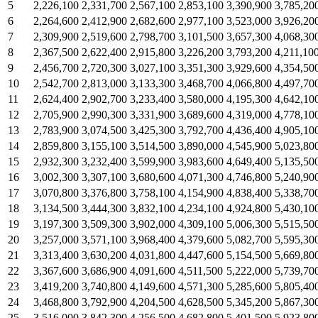
5
2,226,100
2,331,700
2,567,100
2,853,100
3,390,900
3,785,20
6
2,264,600
2,412,900
2,682,600
2,977,100
3,523,000
3,926,20
7
2,309,900
2,519,600
2,798,700
3,101,500
3,657,300
4,068,30
8
2,367,500
2,622,400
2,915,800
3,226,200
3,793,200
4,211,10
9
2,456,700
2,720,300
3,027,100
3,351,300
3,929,600
4,354,50
10
2,542,700
2,813,000
3,133,300
3,468,700
4,066,800
4,497,70
11
2,624,400
2,902,700
3,233,400
3,580,000
4,195,300
4,642,10
12
2,705,900
2,990,300
3,331,900
3,689,600
4,319,000
4,778,10
13
2,783,900
3,074,500
3,425,300
3,792,700
4,436,400
4,905,10
14
2,859,800
3,155,100
3,514,500
3,890,000
4,545,900
5,023,80
15
2,932,300
3,232,400
3,599,900
3,983,600
4,649,400
5,135,50
16
3,002,300
3,307,100
3,680,600
4,071,300
4,746,800
5,240,90
17
3,070,800
3,376,800
3,758,100
4,154,900
4,838,400
5,338,70
18
3,134,500
3,444,300
3,832,100
4,234,100
4,924,800
5,430,10
19
3,197,300
3,509,300
3,902,000
4,309,100
5,006,300
5,515,50
20
3,257,000
3,571,100
3,968,400
4,379,600
5,082,700
5,595,30
21
3,313,400
3,630,200
4,031,800
4,447,600
5,154,500
5,669,80
22
3,367,600
3,686,900
4,091,600
4,511,500
5,222,000
5,739,70
23
3,419,200
3,740,800
4,149,600
4,571,300
5,285,600
5,805,40
24
3,468,800
3,792,900
4,204,500
4,628,500
5,345,200
5,867,30
25
3,516,000
3,842,300
4,256,500
4,682,800
5,401,500
5,923,80