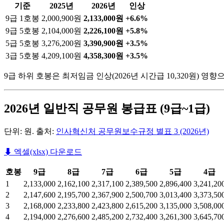
기준
2025년
2026년
인상
9급 1호봉
2,000,900원
2,133,000원
+6.6%
9급 5호봉
2,104,000원
2,226,100원
+5.8%
5급 5호봉
3,276,200원
3,390,900원
+3.5%
3급 5호봉
4,209,100원
4,358,300원
+3.5%
9급 하위 호봉은 최저임금 인상(2026년 시간급 10,320원) 영
2026년 일반직 공무원 봉급표 (9급~1급)
단위: 원. 출처:
인사혁신처 공무원보수규정 별표 3 (2026년)
⬇ 엑셀(xlsx) 다운로드
호봉
9급
8급
7급
6급
5급
4급
1
2,133,000
2,162,100
2,317,100
2,389,500
2,896,400
3,241,20
2
2,147,600
2,195,700
2,367,900
2,500,700
3,013,400
3,373,50
3
2,168,000
2,233,800
2,423,800
2,615,200
3,135,000
3,508,00
4
2,194,000
2,276,600
2,485,200
2,732,400
3,261,300
3,645,70