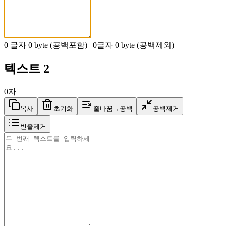
0
글자
0
byte (공백포함)
|
0
글자
0
byte (공백제외)
텍스트 2
0
자
복사
초기화
줄바꿈→공백
공백제거
빈줄제거