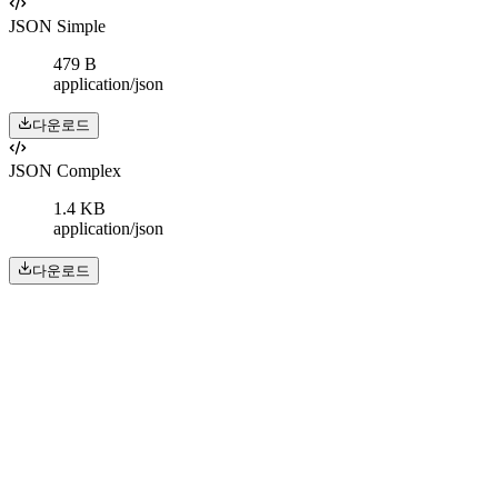
JSON Simple
479 B
application/json
다운로드
JSON Complex
1.4 KB
application/json
다운로드