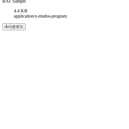
BAT Sample
4.4 KB
application/x-msdos-program
다운로드