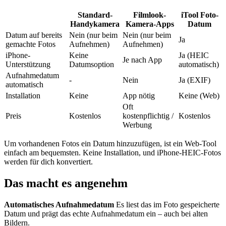
Standard-
Filmlook-
iTool Foto-
Handykamera
Kamera-Apps
Datum
Datum auf bereits
Nein (nur beim
Nein (nur beim
Ja
gemachte Fotos
Aufnehmen)
Aufnehmen)
iPhone-
Keine
Ja (HEIC
Je nach App
Unterstützung
Datumsoption
automatisch)
Aufnahmedatum
-
Nein
Ja (EXIF)
automatisch
Installation
Keine
App nötig
Keine (Web)
Oft
Preis
Kostenlos
kostenpflichtig /
Kostenlos
Werbung
Um vorhandenen Fotos ein Datum hinzuzufügen, ist ein Web-Tool
einfach am bequemsten. Keine Installation, und iPhone-HEIC-Fotos
werden für dich konvertiert.
Das macht es angenehm
Automatisches Aufnahmedatum
Es liest das im Foto gespeicherte
Datum und prägt das echte Aufnahmedatum ein – auch bei alten
Bildern.