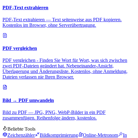
PDF-Text extrahieren
PDF-Text extrahieren — Text seitenweise aus PDF kopieren.
Kostenlos im Browser, ohne Serverübertragung.
PDF vergleichen
PDF vergleichen - Finden Sie Wort für Wort, was sich zwischen
zwei PDF-Dateien geändert hat. Nebeneinander-Ansicht,
Überlagerung und Änderungsliste. Kostenlos, ohne Anmeldung,
Dateien verlassen nie Ihren Browser.
Bild → PDF umwandeln
Bild zu PDF — JPG, PNG, WebP-Bilder in ein PDF
zusammenfügen. Reihenfolge ändern, kostenlos.
Beliebte Tools
Zeichenzähler
Bildkomprimierung
Online-Metronom
In