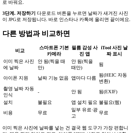
로 바꿔요.
3단계. 저장하기
다운로드 버튼을 누르면 날짜가 새겨진 사진
이 JPG로 저장됩니다. 바로 인스타나 카톡에 올리면 끝이에요.
다른 방법과 비교하면
스마트폰 기본
필름 감성 사
iTool 사진 날
비교
카메라
진 앱
짜 표시
이미 찍은 사진
안 됨(찍을 때
안 됨(찍을
됨
에 날짜
만)
때만)
됨(HEIC 자동
아이폰 지원
날짜 기능 없음
앱마다 다름
변환)
촬영 날짜 자동
안 됨
됨(EXIF)
-
인식
설치
불필요
앱 설치 필요
불필요(웹)
일부 유료·광
비용
무료
무료
고
이미 찍은 사진에 날짜를 넣는 건 결국 웹 도구가 가장 편합니