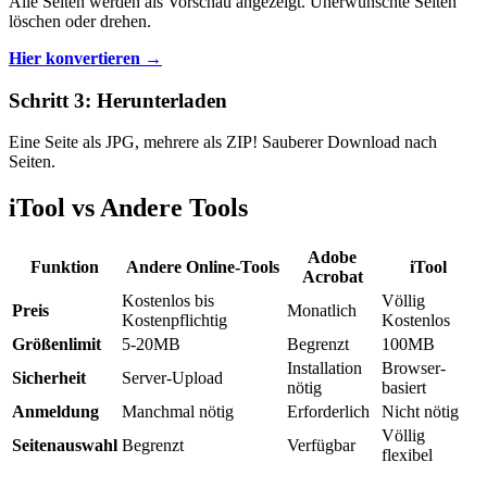
Alle Seiten werden als Vorschau angezeigt. Unerwünschte Seiten
löschen oder drehen.
Hier konvertieren →
Schritt 3: Herunterladen
Eine Seite als JPG, mehrere als ZIP! Sauberer Download nach
Seiten.
iTool vs Andere Tools
Adobe
Funktion
Andere Online-Tools
iTool
Acrobat
Kostenlos bis
Völlig
Preis
Monatlich
Kostenpflichtig
Kostenlos
Größenlimit
5-20MB
Begrenzt
100MB
Installation
Browser-
Sicherheit
Server-Upload
nötig
basiert
Anmeldung
Manchmal nötig
Erforderlich
Nicht nötig
Völlig
Seitenauswahl
Begrenzt
Verfügbar
flexibel