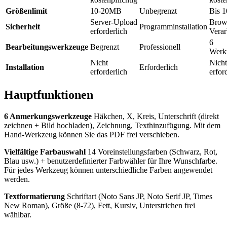
Größenlimit
10-20MB
Unbegrenzt
Bis 
Server-Upload
Brow
Sicherheit
Programminstallation
erforderlich
Verar
6
Bearbeitungswerkzeuge
Begrenzt
Professionell
Werk
Nicht
Nicht
Installation
Erforderlich
erforderlich
erfor
Hauptfunktionen
6 Anmerkungswerkzeuge
Häkchen, X, Kreis, Unterschrift (direkt
zeichnen + Bild hochladen), Zeichnung, Texthinzufügung. Mit dem
Hand-Werkzeug können Sie das PDF frei verschieben.
Vielfältige Farbauswahl
14 Voreinstellungsfarben (Schwarz, Rot,
Blau usw.) + benutzerdefinierter Farbwähler für Ihre Wunschfarbe.
Für jedes Werkzeug können unterschiedliche Farben angewendet
werden.
Textformatierung
Schriftart (Noto Sans JP, Noto Serif JP, Times
New Roman), Größe (8-72), Fett, Kursiv, Unterstrichen frei
wählbar.