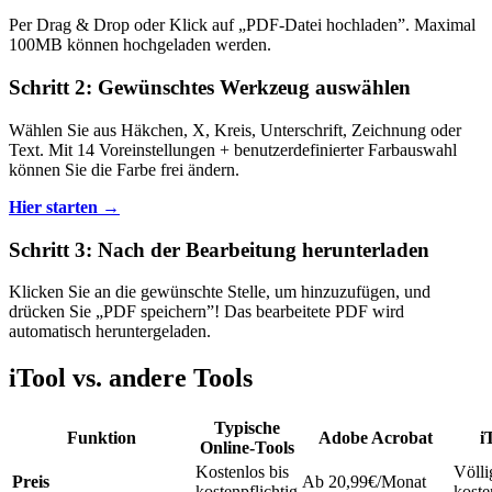
Per Drag & Drop oder Klick auf „PDF-Datei hochladen”. Maximal
100MB können hochgeladen werden.
Schritt 2: Gewünschtes Werkzeug auswählen
Wählen Sie aus Häkchen, X, Kreis, Unterschrift, Zeichnung oder
Text. Mit 14 Voreinstellungen + benutzerdefinierter Farbauswahl
können Sie die Farbe frei ändern.
Hier starten →
Schritt 3: Nach der Bearbeitung herunterladen
Klicken Sie an die gewünschte Stelle, um hinzuzufügen, und
drücken Sie „PDF speichern”! Das bearbeitete PDF wird
automatisch heruntergeladen.
iTool vs. andere Tools
Typische
Funktion
Adobe Acrobat
i
Online-Tools
Kostenlos bis
Völli
Preis
Ab 20,99€/Monat
kostenpflichtig
koste