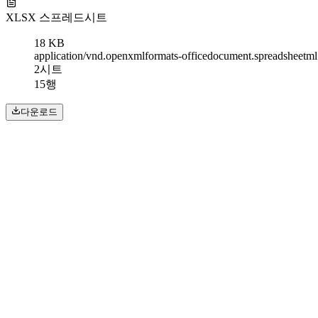
XLSX 스프레드시트
18 KB
application/vnd.openxmlformats-officedocument.spreadsheetml
2시트
15행
다운로드