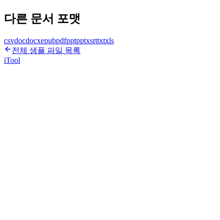
다른 문서 포맷
csv
doc
docx
epub
pdf
ppt
pptx
srt
txt
xls
전체 샘플 파일 목록
iTool