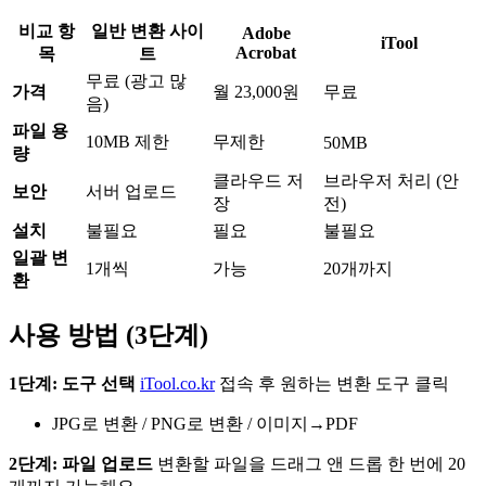
비교 항
일반 변환 사이
Adobe
iTool
Acrobat
목
트
무료 (광고 많
가격
월 23,000원
무료
음)
파일 용
10MB 제한
무제한
50MB
량
클라우드 저
브라우저 처리 (안
보안
서버 업로드
장
전)
설치
불필요
필요
불필요
일괄 변
1개씩
가능
20개까지
환
사용 방법 (3단계)
1단계: 도구 선택
iTool.co.kr
접속 후 원하는 변환 도구 클릭
JPG로 변환 / PNG로 변환 / 이미지→PDF
2단계: 파일 업로드
변환할 파일을 드래그 앤 드롭 한 번에 20