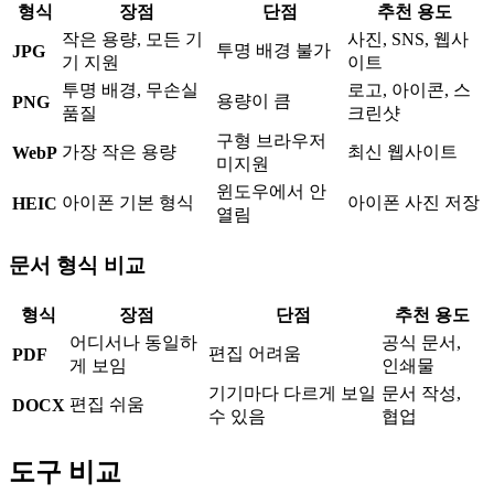
형식
장점
단점
추천 용도
작은 용량, 모든 기
사진, SNS, 웹사
투명 배경 불가
JPG
기 지원
이트
투명 배경, 무손실
로고, 아이콘, 스
용량이 큼
PNG
품질
크린샷
구형 브라우저
가장 작은 용량
최신 웹사이트
WebP
미지원
윈도우에서 안
아이폰 기본 형식
아이폰 사진 저장
HEIC
열림
문서 형식 비교
형식
장점
단점
추천 용도
어디서나 동일하
공식 문서,
편집 어려움
PDF
게 보임
인쇄물
기기마다 다르게 보일
문서 작성,
편집 쉬움
DOCX
수 있음
협업
도구 비교