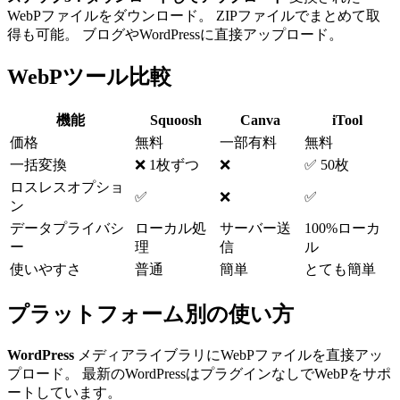
WebPファイルをダウンロード。 ZIPファイルでまとめて取
得も可能。 ブログやWordPressに直接アップロード。
WebPツール比較
機能
Squoosh
Canva
iTool
価格
無料
一部有料
無料
一括変換
❌ 1枚ずつ
❌
✅ 50枚
ロスレスオプショ
✅
❌
✅
ン
データプライバシ
ローカル処
サーバー送
100%ローカ
ー
理
信
ル
使いやすさ
普通
簡単
とても簡単
プラットフォーム別の使い方
WordPress
メディアライブラリにWebPファイルを直接アッ
プロード。 最新のWordPressはプラグインなしでWebPをサポ
ートしています。