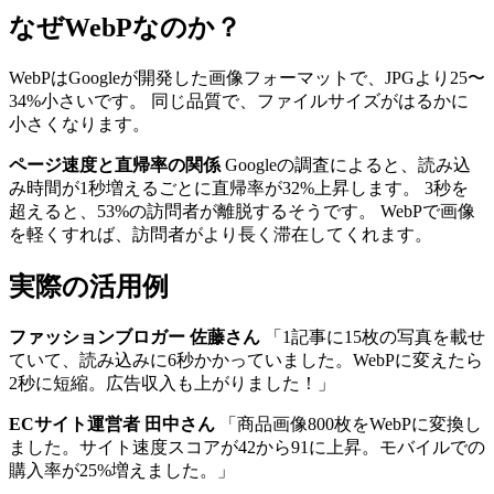
なぜWebPなのか？
WebPはGoogleが開発した画像フォーマットで、JPGより25〜
34%小さいです。 同じ品質で、ファイルサイズがはるかに
小さくなります。
ページ速度と直帰率の関係
Googleの調査によると、読み込
み時間が1秒増えるごとに直帰率が32%上昇します。 3秒を
超えると、53%の訪問者が離脱するそうです。 WebPで画像
を軽くすれば、訪問者がより長く滞在してくれます。
実際の活用例
ファッションブロガー 佐藤さん
「1記事に15枚の写真を載せ
ていて、読み込みに6秒かかっていました。WebPに変えたら
2秒に短縮。広告収入も上がりました！」
ECサイト運営者 田中さん
「商品画像800枚をWebPに変換し
ました。サイト速度スコアが42から91に上昇。モバイルでの
購入率が25%増えました。」