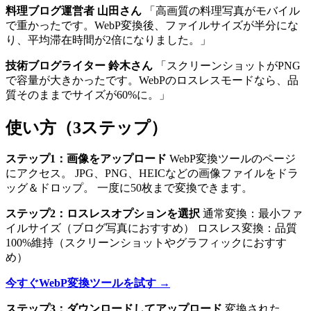
料理ブログ運営者 山田さん
「高画質の料理写真がモバイル
で重かったです。WebP変換後、ファイルサイズが半分にな
り、平均滞在時間が2倍になりました。」
技術ブログライター 鈴木さん
「スクリーンショットがPNG
で容量が大きかったです。WebPのロスレスモードなら、品
質そのままでサイズが60%に。」
使い方（3ステップ）
ステップ1：画像をアップロード
WebP変換ツールのページ
にアクセス。 JPG、PNG、HEICなどの画像ファイルをドラ
ッグ＆ドロップ。 一度に50枚まで変換できます。
ステップ2：ロスレスオプションを選択
通常変換：最小ファ
イルサイズ（ブログ写真におすすめ） ロスレス変換：品質
100%維持（スクリーンショットやグラフィックにおすす
め）
今すぐWebP変換ツールを試す →
ステップ3：ダウンロードしてアップロード
変換された