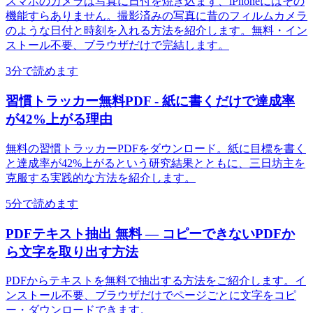
スマホのカメラは写真に日付を焼き込まず、iPhoneにはその
機能すらありません。撮影済みの写真に昔のフィルムカメラ
のような日付と時刻を入れる方法を紹介します。無料・イン
ストール不要、ブラウザだけで完結します。
3分で読めます
習慣トラッカー無料PDF - 紙に書くだけで達成率
が42%上がる理由
無料の習慣トラッカーPDFをダウンロード。紙に目標を書く
と達成率が42%上がるという研究結果とともに、三日坊主を
克服する実践的な方法を紹介します。
5分で読めます
PDFテキスト抽出 無料 — コピーできないPDFか
ら文字を取り出す方法
PDFからテキストを無料で抽出する方法をご紹介します。イ
ンストール不要、ブラウザだけでページごとに文字をコピ
ー・ダウンロードできます。