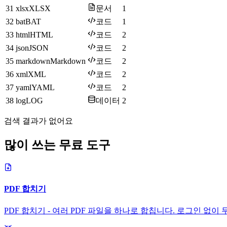
31
xlsx
XLSX
문서
1
32
bat
BAT
코드
1
33
html
HTML
코드
2
34
json
JSON
코드
2
35
markdown
Markdown
코드
2
36
xml
XML
코드
2
37
yaml
YAML
코드
2
38
log
LOG
데이터
2
검색 결과가 없어요
많이 쓰는 무료 도구
PDF 합치기
PDF 합치기 - 여러 PDF 파일을 하나로 합칩니다. 로그인 없이