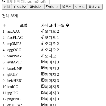
전체
오디오
이미지
비디오
문서
코드
데이터
전체 38개
#
포맷
카테고리
파일 수
1
aac
AAC
오디오
2
2
flac
FLAC
오디오
1
3
mp3
MP3
오디오
2
4
ogg
OGG
오디오
2
5
wav
WAV
오디오
1
6
avif
AVIF
이미지
3
7
bmp
BMP
이미지
3
8
gif
GIF
이미지
2
9
heic
HEIC
이미지
3
10
ico
ICO
이미지
5
11
jpg
JPG
이미지
3
12
png
PNG
이미지
3
qr
QR 코드
13
이미지
1