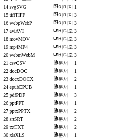
14
svg
SVG
이미지
1
15
tiff
TIFF
이미지
3
16
webp
WebP
이미지
3
17
avi
AVI
비디오
3
18
mov
MOV
비디오
3
19
mp4
MP4
비디오
3
20
webm
WebM
비디오
3
21
csv
CSV
문서
1
22
doc
DOC
문서
1
23
docx
DOCX
문서
2
24
epub
EPUB
문서
1
25
pdf
PDF
문서
3
26
ppt
PPT
문서
1
27
pptx
PPTX
문서
2
28
srt
SRT
문서
2
29
txt
TXT
문서
2
30
xls
XLS
문서
1