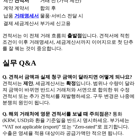
제안
견적서
거래 전 (가격 제안)
계약
계약서
합의 후
납품
거래명세서
물품·서비스 전달 시
결제
세금계산서
부가세 신고용
견적서는 이 전체 거래 흐름의
출발점
입니다. 견적서에 적힌
조건이 이후 거래명세서, 세금계산서까지 이어지므로 첫 단추
를 잘 꿰는 것이 중요합니다.
실무 Q&A
Q. 견적서 금액과 실제 청구 금액이 달라지면 어떻게 되나요?
견적서는
제안
, 세금계산서는
확정
입니다. 범위나 수량이 달라
져 금액이 바뀌면 반드시 거래처와 서면으로 합의한 뒤 수정
견적서 또는 추가 견적서를 재발행하세요. 구두 변경은 나중에
분쟁의 원인이 됩니다.
Q. 해외 거래처에 영문 견적서를 보낼 때 주의점은?
통화
(KRW, USD)와 환율 기준일을 반드시 명시하세요. 부가세는
“VAT not applicable (export)” 또는 “Zero-rated”로 표기합니다.
수출은 영세율 적용 대상이라 공급가액만 적으면 됩니다.